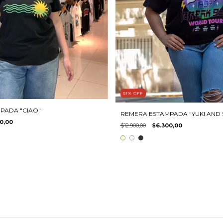
51
%
OFF
PADA "CIAO"
REMERA ESTAMPADA "YUKI AND
0,00
$12.900,00
$6.300,00