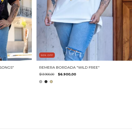
50
%
OFF
 SONGS"
REMERA BORDADA "WILD FREE"
$13.900,00
$6.900,00