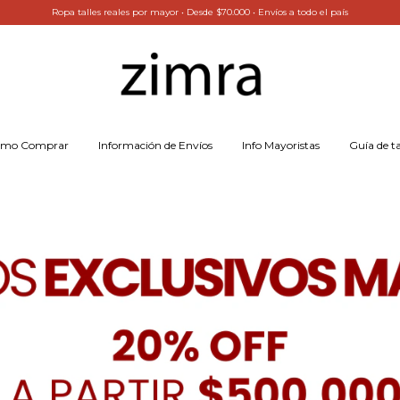
Ropa talles reales por mayor ㅤ•ㅤ Desde $70.000 ㅤ•ㅤ Envíos a todo el país
mo Comprar
Información de Envíos
Info Mayoristas
Guía de ta