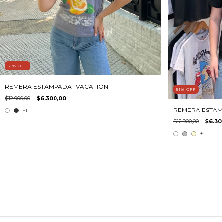
51
%
OFF
REMERA ESTAMPADA "VACATION"
51
%
OFF
$12.900,00
$6.300,00
REMERA ESTAM
+1
$12.900,00
$6.30
+1